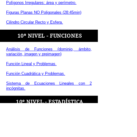
Polígonos Irregulares: área y perímetro.
Figuras Planas NO Poligonales (28:45min)
Cilindro Circular Recto y Esfera.​
10º NIVEL - FUNCIONES
Análisis de Funciones (dominio, ámbito,
variación, imagen y preimagen)
Función Lineal y Problemas.
Función Cuadrática y Problemas.
Sistema de Ecuaciones Lineales con 2
incógnitas.
10º NIVEL - ESTADÍSTICA
Medidas de Posición : promedio, mediana,
moda, cuartiles, mínimo, máximo. Asimetría.
Media aritmética ponderada: porcentajes,
intervalos y datos agrupados.