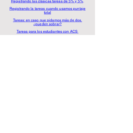
Registrando las clásicas tareas de 5% y 5%
.
Registrando la tareas cuando usamos puntaje
total
Tareas: en caso que pidamos más de dos.
¿pueden sobrar?
Tareas para los estudiantes con ACS
PROYECTO
Estilo #1: Puntaje único, nota y porcentaje final
Estilo #2: Etapas simples porcentuales
Estilo #3: Etapas porcentuales y con puntos
Estilo #4: Etapas detallada con los indicadores
Estilo #5: Etapas con puntos, nota y porcentaje
final
RESUMEN S.E.A
Resumen SEA : cómo sacarle provecho
COMPLEMENTOS DEL REGISTRO
Bitácora: cómo llenarla y navegar sobre ella.