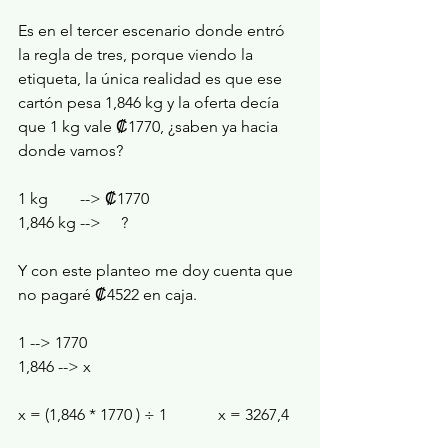
Es en el tercer escenario donde entró 
la regla de tres, porque viendo la 
etiqueta, la única realidad es que ese 
cartón pesa 1,846 kg y la oferta decía 
que 1 kg vale ₡1770, ¿saben ya hacia 
donde vamos?
1 kg        --> ₡1770
1,846 kg -->     ?
Y con este planteo me doy cuenta que 
no pagaré ₡4522 en caja.
1 --> 1770
1,846 --> x
x = (1,846 * 1770 ) 
÷ 1
		x = 3267,4