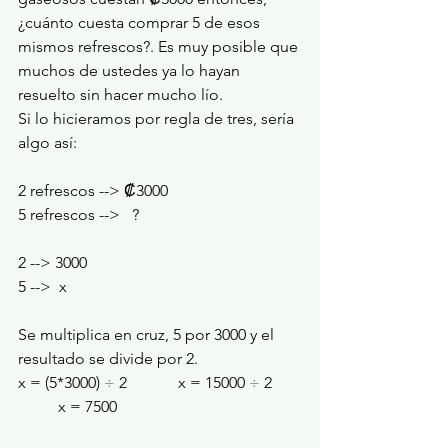
¿cuánto cuesta comprar 5 de esos 
mismos refrescos?. Es muy posible que 
muchos de ustedes ya lo hayan 
resuelto sin hacer mucho lío. 
Si lo hicieramos por regla de tres, sería 
algo así:
2 refrescos --> ₡3000
5 refrescos -->   ?
2 --> 3000
5 -->  x
Se multiplica en cruz, 5 por 3000 y el 
resultado se divide por 2.
x = (5*3000) 
÷
 2		x = 15000 
÷
 2	
	x = 7500