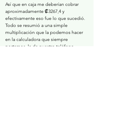
Así que en caja me deberían cobrar 
aproximadamente ₡3267,4 y 
efectivamente eso fue lo que sucedió. 
Todo se resumió a una simple 
multiplicación que la podemos hacer 
en la calculadora que siempre 
portamos, la de nuestro teléfono 
celular.
Precio final pagado por el cartón de huevos
Así que, para los que dicen que las 
matemáticas no sirven este es un buen 