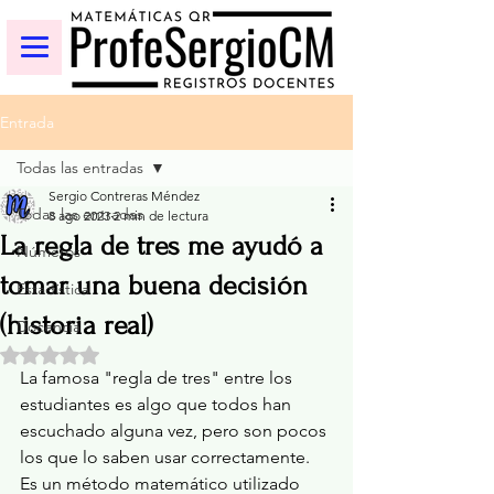
Entrada
Todas las entradas
Sergio Contreras Méndez
Todas las entradas
8 ago 2023
2 min de lectura
La regla de tres me ayudó a
Números
tomar una buena decisión
Estadística
(historia real)
Docencia
Obtuvo NaN de 5 estrellas.
La famosa "regla de tres" entre los  
estudiantes es algo que todos han 
escuchado alguna vez, pero son pocos 
los que lo saben usar correctamente.
Es un método matemático utilizado 