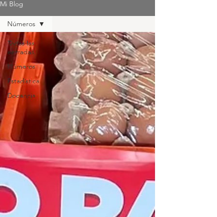
Mi Blog
Números
Todas las
entradas
Números
Estadística
Docencia